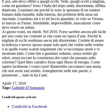
E poi, arte devo offrire a quegli occhi. Vede, quegli occhi a migliaia,
come mi guardano? Sono l’Italia del dopo unità, disorientata, afflitta,
deprivata. Guardano me perché io sono la speranza di un esistere
lontano dalla banalità, dalla miseria, dai problemi della tassa sul
macinato. Guardano me e io mi faccio guardare, io volo su Vienna,
io marcio su Fiume. Inimitabile, imprevedibile, mascalzone come
deve essere un artista.
Ai giorni vostri, mi chiedi. Nel 2010. Forse sarebbe ancora più facile
per uno come me costruire la vita come un’opera d’arte. Perché le
migliaia di occhi sembrano ancor più disorientate. Credete di amare
la bellezza e invece spesso amate solo quel che vedete nelle vetrine
o in quelle vostre scatole inquietanti che vi raccontano storie e vi
mostrano tutto. Come fate a guardare soltanto, senza sentire gli
odori, senza toccare la consistenza dei corpi che passano sullo
schermo? Quel filtro catodico frena ogni flusso di energia. Come
rapirei facilmente i vostri cuori! Basterebbe raccontarvi una storia
che non avete mai sentito. Anneghereste nelle mie parole, e
pensereste… tutto in lui è arte.
Aprile 17, 2010
Tags:
Gabriele D'Annunzio
Condividi questo articolo
Condividi su Facebook