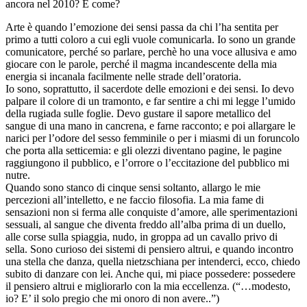
ancora nel 2010? E come?
Arte è quando l’emozione dei sensi passa da chi l’ha sentita per
primo a tutti coloro a cui egli vuole comunicarla. Io sono un grande
comunicatore, perché so parlare, perchè ho una voce allusiva e amo
giocare con le parole, perché il magma incandescente della mia
energia si incanala facilmente nelle strade dell’oratoria.
Io sono, soprattutto, il sacerdote delle emozioni e dei sensi. Io devo
palpare il colore di un tramonto, e far sentire a chi mi legge l’umido
della rugiada sulle foglie. Devo gustare il sapore metallico del
sangue di una mano in cancrena, e farne racconto; e poi allargare le
narici per l’odore del sesso femminile o per i miasmi di un foruncolo
che porta alla setticemia: e gli olezzi diventano pagine, le pagine
raggiungono il pubblico, e l’orrore o l’eccitazione del pubblico mi
nutre.
Quando sono stanco di cinque sensi soltanto, allargo le mie
percezioni all’intelletto, e ne faccio filosofia. La mia fame di
sensazioni non si ferma alle conquiste d’amore, alle sperimentazioni
sessuali, al sangue che diventa freddo all’alba prima di un duello,
alle corse sulla spiaggia, nudo, in groppa ad un cavallo privo di
sella. Sono curioso dei sistemi di pensiero altrui, e quando incontro
una stella che danza, quella nietzschiana per intenderci, ecco, chiedo
subito di danzare con lei. Anche qui, mi piace possedere: possedere
il pensiero altrui e migliorarlo con la mia eccellenza. (“…modesto,
io? E’ il solo pregio che mi onoro di non avere..”)