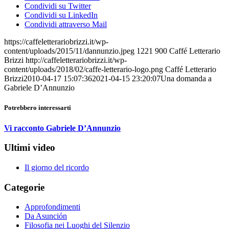
Condividi su Twitter
Condividi su LinkedIn
Condividi attraverso Mail
https://caffeletterariobrizzi.it/wp-
content/uploads/2015/11/dannunzio.jpeg
1221
900
Caffé Letterario
Brizzi
http://caffeletterariobrizzi.it/wp-
content/uploads/2018/02/caffe-letterario-logo.png
Caffé Letterario
Brizzi
2010-04-17 15:07:36
2021-04-15 23:20:07
Una domanda a
Gabriele D’Annunzio
Potrebbero interessarti
Vi racconto Gabriele D’Annunzio
Ultimi video
Il giorno del ricordo
Categorie
Approfondimenti
Da Asunción
Filosofia nei Luoghi del Silenzio