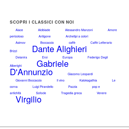
SCOPRI I CLASSICI CON NOI
Aiace
Alcibiade
Alessandro Manzoni
Amore
pericoloso
Antigone
Archetipi a colori
Asimov
Boccaccio
caffè
Caffè Letterario
Dante Alighieri
Brizzi
Deianira
Eroi
Europa
Federigo Degli
Gabriele
Alberighi
D'Annunzio
Giacomo Leopardi
Giovanni Boccaccio
Il vino
Kalokagathia
Le
corna
Luigi Pirandello
Pazzia
pop e
antichità
Sofocle
Tragedia greca
Venere
Virgilio