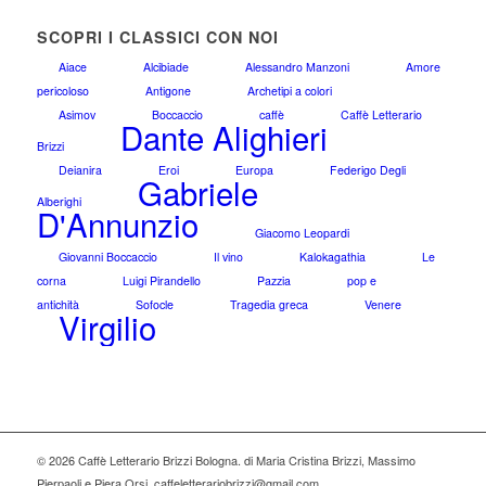
SCOPRI I CLASSICI CON NOI
Aiace
Alcibiade
Alessandro Manzoni
Amore
pericoloso
Antigone
Archetipi a colori
Asimov
Boccaccio
caffè
Caffè Letterario
Dante Alighieri
Brizzi
Deianira
Eroi
Europa
Federigo Degli
Gabriele
Alberighi
D'Annunzio
Giacomo Leopardi
Giovanni Boccaccio
Il vino
Kalokagathia
Le
corna
Luigi Pirandello
Pazzia
pop e
antichità
Sofocle
Tragedia greca
Venere
Virgilio
© 2026 Caffè Letterario Brizzi Bologna. di Maria Cristina Brizzi, Massimo
Pierpaoli e Piera Orsi.
caffeletterariobrizzi@gmail.com