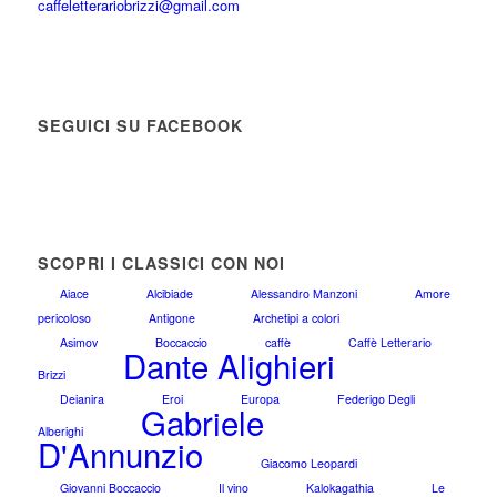
caffeletterariobrizzi@gmail.com
SEGUICI SU FACEBOOK
SCOPRI I CLASSICI CON NOI
Aiace
Alcibiade
Alessandro Manzoni
Amore
pericoloso
Antigone
Archetipi a colori
Asimov
Boccaccio
caffè
Caffè Letterario
Dante Alighieri
Brizzi
Deianira
Eroi
Europa
Federigo Degli
Gabriele
Alberighi
D'Annunzio
Giacomo Leopardi
Giovanni Boccaccio
Il vino
Kalokagathia
Le