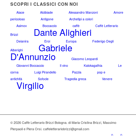
SCOPRI I CLASSICI CON NOI
Aiace
Alcibiade
Alessandro Manzoni
Amore
pericoloso
Antigone
Archetipi a colori
Asimov
Boccaccio
caffè
Caffè Letterario
Dante Alighieri
Brizzi
Deianira
Eroi
Europa
Federigo Degli
Gabriele
Alberighi
D'Annunzio
Giacomo Leopardi
Giovanni Boccaccio
Il vino
Kalokagathia
Le
corna
Luigi Pirandello
Pazzia
pop e
antichità
Sofocle
Tragedia greca
Venere
Virgilio
© 2026 Caffè Letterario Brizzi Bologna. di Maria Cristina Brizzi, Massimo
Pierpaoli e Piera Orsi.
caffeletterariobrizzi@gmail.com