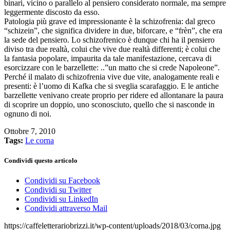
binari, vicino o parallelo al pensiero considerato normale, ma sempre
leggermente discosto da esso.
Patologia più grave ed impressionante è la schizofrenia: dal greco
“schizein”, che significa dividere in due, biforcare, e “frèn”, che era
la sede del pensiero. Lo schizofrenico è dunque chi ha il pensiero
diviso tra due realtà, colui che vive due realtà differenti; è colui che
la fantasia popolare, impaurita da tale manifestazione, cercava di
esorcizzare con le barzellette: ..”un matto che si crede Napoleone”.
Perché il malato di schizofrenia vive due vite, analogamente reali e
presenti: è l’uomo di Kafka che si sveglia scarafaggio. E le antiche
barzellette venivano create proprio per ridere ed allontanare la paura
di scoprire un doppio, uno sconosciuto, quello che si nasconde in
ognuno di noi.
Ottobre 7, 2010
Tags:
Le corna
Condividi questo articolo
Condividi su Facebook
Condividi su Twitter
Condividi su LinkedIn
Condividi attraverso Mail
https://caffeletterariobrizzi.it/wp-content/uploads/2018/03/corna.jpg