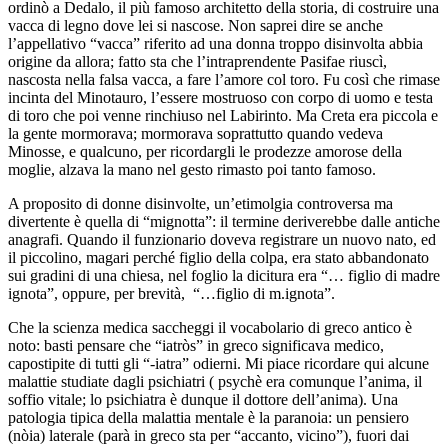
ordinò a Dedalo, il più famoso architetto della storia, di costruire una
vacca di legno dove lei si nascose. Non saprei dire se anche
l’appellativo “vacca” riferito ad una donna troppo disinvolta abbia
origine da allora; fatto sta che l’intraprendente Pasifae riuscì,
nascosta nella falsa vacca, a fare l’amore col toro. Fu così che rimase
incinta del Minotauro, l’essere mostruoso con corpo di uomo e testa
di toro che poi venne rinchiuso nel Labirinto. Ma Creta era piccola e
la gente mormorava; mormorava soprattutto quando vedeva
Minosse, e qualcuno, per ricordargli le prodezze amorose della
moglie, alzava la mano nel gesto rimasto poi tanto famoso.
A proposito di donne disinvolte, un’etimolgia controversa ma
divertente è quella di “mignotta”: il termine deriverebbe dalle antiche
anagrafi. Quando il funzionario doveva registrare un nuovo nato, ed
il piccolino, magari perché figlio della colpa, era stato abbandonato
sui gradini di una chiesa, nel foglio la dicitura era “… figlio di madre
ignota”, oppure, per brevità, “…figlio di m.ignota”.
Che la scienza medica saccheggi il vocabolario di greco antico è
noto: basti pensare che “iatròs” in greco significava medico,
capostipite di tutti gli “-iatra” odierni. Mi piace ricordare qui alcune
malattie studiate dagli psichiatri ( psychè era comunque l’anima, il
soffio vitale; lo psichiatra è dunque il dottore dell’anima). Una
patologia tipica della malattia mentale è la paranoia: un pensiero
(nòia) laterale (parà in greco sta per “accanto, vicino”), fuori dai