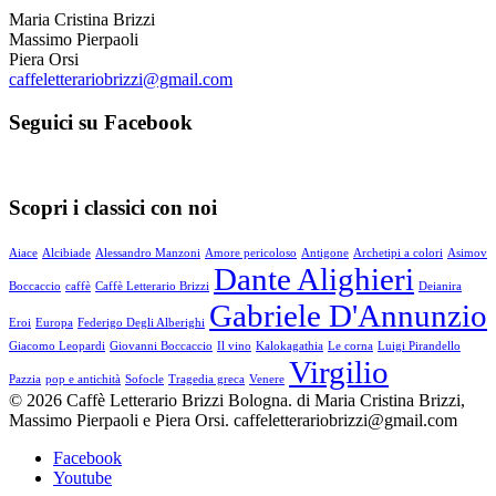
Maria Cristina Brizzi
Massimo Pierpaoli
Piera Orsi
caffeletterariobrizzi@gmail.com
Seguici su Facebook
Scopri i classici con noi
Aiace
Alcibiade
Alessandro Manzoni
Amore pericoloso
Antigone
Archetipi a colori
Asimov
Dante Alighieri
Boccaccio
caffè
Caffè Letterario Brizzi
Deianira
Gabriele D'Annunzio
Eroi
Europa
Federigo Degli Alberighi
Giacomo Leopardi
Giovanni Boccaccio
Il vino
Kalokagathia
Le corna
Luigi Pirandello
Virgilio
Pazzia
pop e antichità
Sofocle
Tragedia greca
Venere
© 2026 Caffè Letterario Brizzi Bologna. di Maria Cristina Brizzi,
Massimo Pierpaoli e Piera Orsi.
caffeletterariobrizzi@gmail.com
Facebook
Youtube