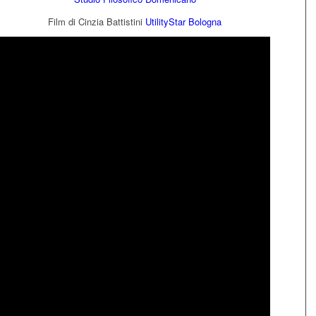
Film di Cinzia Battistini
UtilityStar Bologna