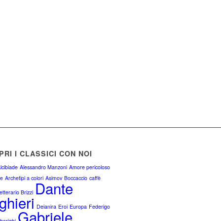
RI I CLASSICI CON NOI
lcibiade
Alessandro Manzoni
Amore pericoloso
ne
Archetipi a colori
Asimov
Boccaccio
caffè
Dante
tterario Brizzi
ghieri
Deianira
Eroi
Europa
Federigo
Gabriele
lberighi