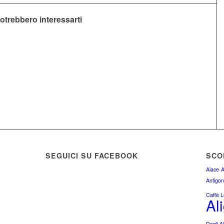
otrebbero interessarti
SEGUICI SU FACEBOOK
SCOP
Aiace
A
Antigo
Caffè Le
Ali
Degli A