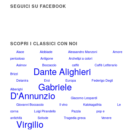
SEGUICI SU FACEBOOK
SCOPRI I CLASSICI CON NOI
Aiace
Alcibiade
Alessandro Manzoni
Amore
pericoloso
Antigone
Archetipi a colori
Asimov
Boccaccio
caffè
Caffè Letterario
Dante Alighieri
Brizzi
Deianira
Eroi
Europa
Federigo Degli
Gabriele
Alberighi
D'Annunzio
Giacomo Leopardi
Giovanni Boccaccio
Il vino
Kalokagathia
Le
corna
Luigi Pirandello
Pazzia
pop e
antichità
Sofocle
Tragedia greca
Venere
Virgilio