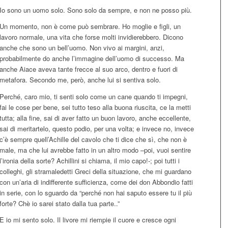
Io sono un uomo solo. Sono solo da sempre, e non ne posso più.
Un momento, non è come può sembrare. Ho moglie e figli, un
lavoro normale, una vita che forse molti invidierebbero. Dicono
anche che sono un bell’uomo. Non vivo ai margini, anzi,
probabilmente do anche l’immagine dell’uomo di successo. Ma
anche Aiace aveva tante frecce al suo arco, dentro e fuori di
metafora. Secondo me, però, anche lui si sentiva solo.
Perché, caro mio, ti senti solo come un cane quando ti impegni,
fai le cose per bene, sei tutto teso alla buona riuscita, ce la metti
tutta; alla fine, sai di aver fatto un buon lavoro, anche eccellente,
sai di meritartelo, questo podio, per una volta; e invece no, invece
c’è sempre quell’Achille del cavolo che ti dice che sì, che non è
male, ma che lui avrebbe fatto in un altro modo –poi, vuoi sentire
l’ironia della sorte? Achillini si chiama, il mio capo!-; poi tutti i
colleghi, gli stramaledetti Greci della situazione, che mi guardano
con un’aria di indifferente sufficienza, come dei don Abbondio fatti
in serie, con lo sguardo da “perché non hai saputo essere tu il più
forte? Chè io sarei stato dalla tua parte..”
E io mi sento solo. Il livore mi riempie il cuore e cresce ogni