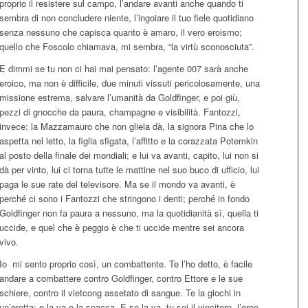
proprio il resistere sul campo, l’andare avanti anche quando ti
sembra di non concludere niente, l’ingoiare il tuo fiele quotidiano
senza nessuno che capisca quanto è amaro, il vero eroismo;
quello che Foscolo chiamava, mi sembra, “la virtù sconosciuta”.
E dimmi se tu non ci hai mai pensato: l’agente 007 sarà anche
eroico, ma non è difficile, due minuti vissuti pericolosamente, una
missione estrema, salvare l’umanità da Goldfinger, e poi giù,
pezzi di gnocche da paura, champagne e visibilità. Fantozzi,
invece: la Mazzamauro che non gliela dà, la signora Pina che lo
aspetta nel letto, la figlia sfigata, l’affitto e la corazzata Potemkin
al posto della finale dei mondiali; e lui va avanti, capito, lui non si
dà per vinto, lui ci torna tutte le mattine nel suo buco di ufficio, lui
paga le sue rate del televisore. Ma se il mondo va avanti, è
perché ci sono i Fantozzi che stringono i denti; perché in fondo
Goldfinger non fa paura a nessuno, ma la quotidianità sì, quella ti
uccide, e quel che è peggio è che ti uccide mentre sei ancora
vivo.
Io mi sento proprio così, un combattente. Te l’ho detto, è facile
andare a combattere contro Goldfinger, contro Ettore e le sue
schiere, contro il vietcong assetato di sangue. Te la giochi in
un’oretta: o la va o la spacca. E se la va, tu sei il vincitore, l’eroe,