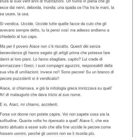
stura ai suoi vent’anni di frustrazioni. Un fiume in piena che gli
esce dai nervi, deborda, inonda; una spada ce l’ha tra le mani, la
sa usare, la usa.
Si vendica. Uccide. Uccide tutte quelle facce da culo che gli
avevano sempre detto, tu la pensi così ma adesso andiamo a
chiederlo al tuo capo.
Ma per il povero Aiace non c’è riscatto. Questi dèi senza
benevolenza gli hanno segato gli artigli prima che potesse fare
danni ai loro piani. Lo fanno sbagliare, capito? Lui crede di
ammazzare i Greci, i suoi compagni aguzzini, responsabili della
sua vita di umiliazioni; invece no!! Sono pecore! Su un branco di
pecore puzzolenti si è vendicato!!
Aiace, si chiamava, e già la mitologia greca ironizzava su quell’
Ai! di malaugurio che dava inizio al suo nome.
E io, Aiaci, mi chiamo, accidenti.
Forse voi donne non potete capire. Voi non sapete cosa sia la
solitudine. Quante volte ho ripensato a quell’ Aiace lì, che era
tanto abituato a esser solo che alla fine uccide le pecore come
fossero uomini, perché gli uomini non se li ricorda più.