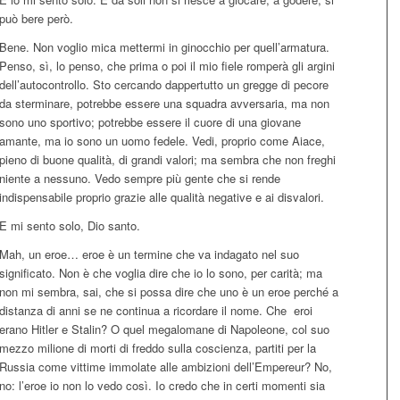
può bere però.
Bene. Non voglio mica mettermi in ginocchio per quell’armatura.
Penso, sì, lo penso, che prima o poi il mio fiele romperà gli argini
dell’autocontrollo. Sto cercando dappertutto un gregge di pecore
da sterminare, potrebbe essere una squadra avversaria, ma non
sono uno sportivo; potrebbe essere il cuore di una giovane
amante, ma io sono un uomo fedele. Vedi, proprio come Aiace,
pieno di buone qualità, di grandi valori; ma sembra che non freghi
niente a nessuno. Vedo sempre più gente che si rende
indispensabile proprio grazie alle qualità negative e ai disvalori.
E mi sento solo, Dio santo.
Mah, un eroe… eroe è un termine che va indagato nel suo
significato. Non è che voglia dire che io lo sono, per carità; ma
non mi sembra, sai, che si possa dire che uno è un eroe perché a
distanza di anni se ne continua a ricordare il nome. Che eroi
erano Hitler e Stalin? O quel megalomane di Napoleone, col suo
mezzo milione di morti di freddo sulla coscienza, partiti per la
Russia come vittime immolate alle ambizioni dell’Empereur? No,
no: l’eroe io non lo vedo così. Io credo che in certi momenti sia