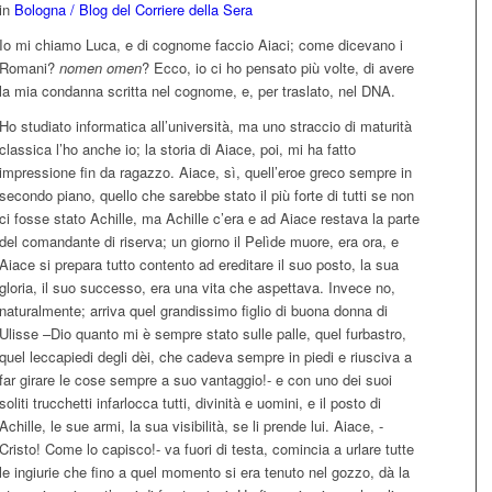
in
Bologna / Blog del Corriere della Sera
Io mi chiamo Luca, e di cognome faccio Aiaci; come dicevano i
Romani?
nomen omen
? Ecco, io ci ho pensato più volte, di avere
la mia condanna scritta nel cognome, e, per traslato, nel DNA.
Ho studiato informatica all’università, ma uno straccio di maturità
classica l’ho anche io; la storia di Aiace, poi, mi ha fatto
impressione fin da ragazzo.
Aiace, sì, quell’eroe greco sempre in
secondo piano, quello che sarebbe stato il più forte di tutti se non
ci fosse stato Achille, ma Achille c’era e ad Aiace restava la parte
del comandante di riserva; un giorno il Pelìde muore, era ora, e
Aiace si prepara tutto contento ad ereditare il suo posto, la sua
gloria, il suo successo, era una vita che aspettava. Invece no,
naturalmente; arriva quel grandissimo figlio di buona donna di
Ulisse –Dio quanto mi è sempre stato sulle palle, quel furbastro,
quel leccapiedi degli dèi, che cadeva sempre in piedi e riusciva a
far girare le cose sempre a suo vantaggio!- e con uno dei suoi
soliti trucchetti infarlocca tutti, divinità e uomini, e il posto di
Achille, le sue armi, la sua visibilità, se li prende lui. Aiace, -
Cristo! Come lo capisco!- va fuori di testa, comincia a urlare tutte
le ingiurie che fino a quel momento si era tenuto nel gozzo, dà la