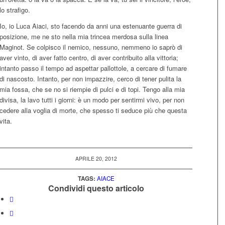
lo strafigo.
Io, io Luca Aiaci, sto facendo da anni una estenuante guerra di
posizione, me ne sto nella mia trincea merdosa sulla linea
Maginot. Se colpisco il nemico, nessuno, nemmeno io saprò di
aver vinto, di aver fatto centro, di aver contribuito alla vittoria;
intanto passo il tempo ad aspettar pallottole, a cercare di fumare
di nascosto. Intanto, per non impazzire, cerco di tener pulita la
mia fossa, che se no si riempie di pulci e di topi. Tengo alla mia
divisa, la lavo tutti i giorni: è un modo per sentirmi vivo, per non
cedere alla voglia di morte, che spesso ti seduce più che questa
vita.
APRILE 20, 2012
TAGS:
AIACE
Condividi questo articolo