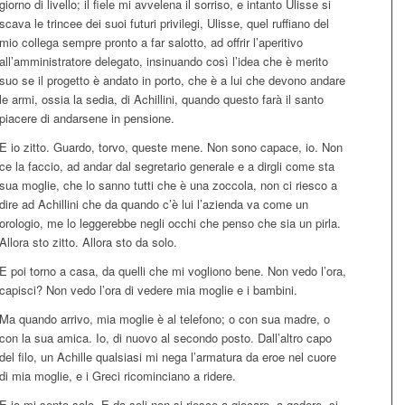
giorno di livello; il fiele mi avvelena il sorriso, e intanto Ulisse si
scava le trincee dei suoi futuri privilegi, Ulisse, quel ruffiano del
mio collega sempre pronto a far salotto, ad offrir l’aperitivo
all’amministratore delegato, insinuando così l’idea che è merito
suo se il progetto è andato in porto, che è a lui che devono andare
le armi, ossia la sedia, di Achillini, quando questo farà il santo
piacere di andarsene in pensione.
E io zitto. Guardo, torvo, queste mene. Non sono capace, io. Non
ce la faccio, ad andar dal segretario generale e a dirgli come sta
sua moglie, che lo sanno tutti che è una zoccola, non ci riesco a
dire ad Achillini che da quando c’è lui l’azienda va come un
orologio, me lo leggerebbe negli occhi che penso che sia un pirla.
Allora sto zitto. Allora sto da solo.
E poi torno a casa, da quelli che mi vogliono bene. Non vedo l’ora,
capisci? Non vedo l’ora di vedere mia moglie e i bambini.
Ma quando arrivo, mia moglie è al telefono; o con sua madre, o
con la sua amica. Io, di nuovo al secondo posto. Dall’altro capo
del filo, un Achille qualsiasi mi nega l’armatura da eroe nel cuore
di mia moglie, e i Greci ricominciano a ridere.
E io mi sento solo. E da soli non si riesce a giocare, a godere, si